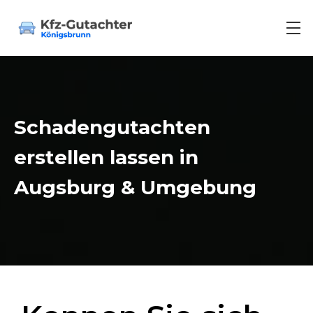
Unfallgutachten
Schadengutachten 
erstellen lassen in 
Schadengutachten
Augsburg & Umgebung
Kaufberatung
Oldtimer Wertgutachten